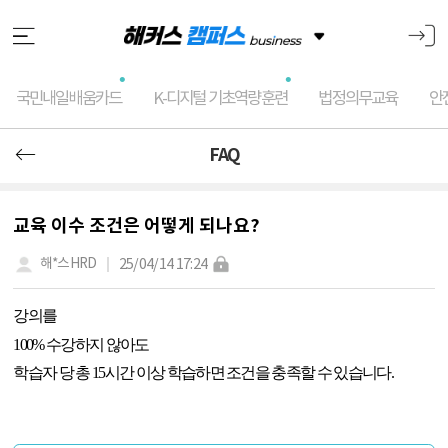
국민내일배움카드
K-디지털 기초역량훈련
법정의무교육
안
FAQ
교육 이수 조건은 어떻게 되나요?
25/04/14 17:24
해*스HRD
강의를
100%
수강하지 않아도
학습자 당 총
15
시간 이상 학습하면 조건을 충족할 수 있습니다
.