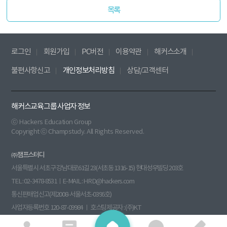
목록
로그인
회원가입
PC버전
이용약관
해커스소개
불편사항신고
개인정보처리방침
상담/고객센터
해커스교육그룹 사업자 정보
ⓒ Hackers Education Group
Copyright ⓒ Champstudy. All Rights Reserved.
㈜챔프스터디
서울특별시 서초구 강남대로61길 23(서초동 1316-15) 현대성우빌딩 203호
TEL : 02-3478-8531ㅣE-MAIL : HRD@hackers.com
통신판매업신고(제2008-서울서초-0396호)
사업자등록번호 120-87-09984 ㅣ 호스팅제공자 : (주)KT
원격평생교육시설신고(제 원 - 140호) 부가통신사업신고(013760)