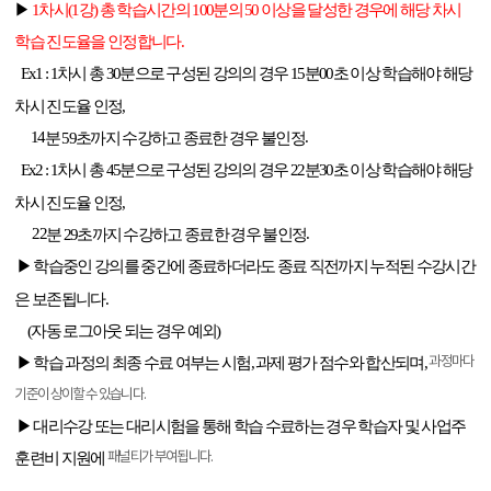
▶
1
차시
(1
강
)
총 학습시간의
100
분의
50
이상을 달성한 경우에 해당 차시
학습 진도율을 인정합니다
.
Ex1 : 1
차시 총
30
분으로 구성된 강의의 경우
15
분
00
초 이상 학습해야 해당
차시
진도율
인정
,
14
.
분
59
초까지 수강하고 종료한 경우
불인정
Ex2 : 1
차시 총
45
분으로 구성된 강의의 경우
22
분
30
초 이상 학습해야 해당
차시
진도율
인정
,
22
.
분
29
초까지 수강하고 종료한 경우
불인정
▶ 학습중인 강의를 중간에 종료하더라도 종료 직전까지 누적된 수강시간
은 보존됩니다
.
(
자동 로그아웃 되는 경우 예외
)
▶ 학습 과정의 최종 수료 여부는 시험
,
과제 평가 점수와 합산되며
,
과정마다
기준이 상이할 수 있습니다
.
▶ 대리수강 또는 대리시험을 통해 학습 수료하는 경우 학습자 및 사업주
훈련비 지원에
패널티가
부여됩니다
.