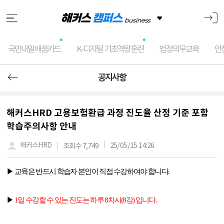
국민내일배움카드
K-디지털 기초역량훈련
법정의무교육
안
공지사항
해커스HRD 고용보험환급 과정 진도율 산정 기준 포함
학습주의사항 안내
25/05/15 14:26
해커스HRD
조회수 7,749
▶ 교육은 반드시 학습자 본인이 직접 수강하여야 합니다
.
▶
1
일 수강할 수 있는 진도는 하루
8
차시
(8
강
)
입니다
.