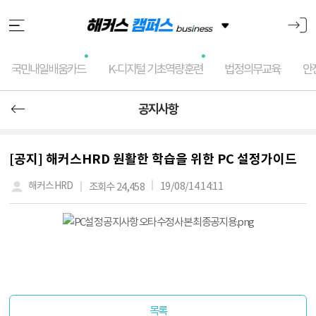
국민내일배움카드
K-디지털 기초역량훈련
법정의무교육
안
공지사항
[공지] 해커스HRD 원활한 학습을 위한 PC 설정가이드
19/08/14 14:11
해커스HRD
조회수 24,458
목록