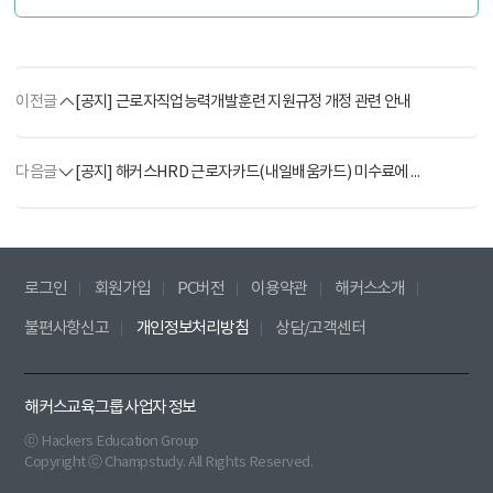
이전글
[공지] 근로자직업능력개발훈련 지원규정 개정 관련 안내
다음글
[공지] 해커스HRD 근로자카드(내일배움카드) 미수료에 따른 패널티 안내
로그인
회원가입
PC버전
이용약관
해커스소개
불편사항신고
개인정보처리방침
상담/고객센터
해커스교육그룹 사업자 정보
ⓒ Hackers Education Group
Copyright ⓒ Champstudy. All Rights Reserved.