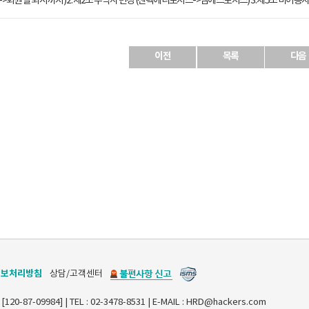
>회원 탈퇴 시까지) 2. 제2조 수탁사 변경 (젠텍애니로지스->엠에스로지스) 3. 제5조 미이용
이전
목록
다음
정보처리방침
상담/고객센터
7-09984] | TEL : 02-3478-8531 | E-MAIL : HRD@hackers.com