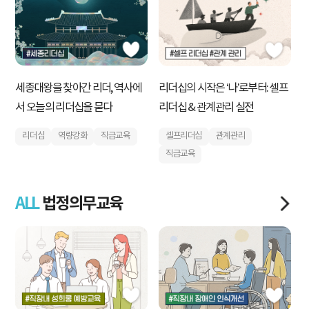
세종대왕을 찾아간 리더, 역사에
검
리더십의 시작은 ‘나’로부터: 셀프
서 오늘의 리더십을 묻다
R
리더십 & 관계관리 실전
리더십
역량강화
직급교육
셀프리더십
관계관리
직급교육
ALL
법정의무교육