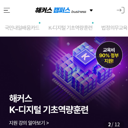
국민내일배움카드
K-디지털 기초역량훈련
법정의무교육
메
인
슬
라
이
드
2
/ 12