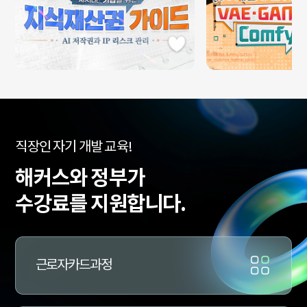
수
직장인 자기 개발 교육!
강
료
해커스와 정부가
지
원
수강료를 지원합니다.
과
정
문
의
근로자카드과정