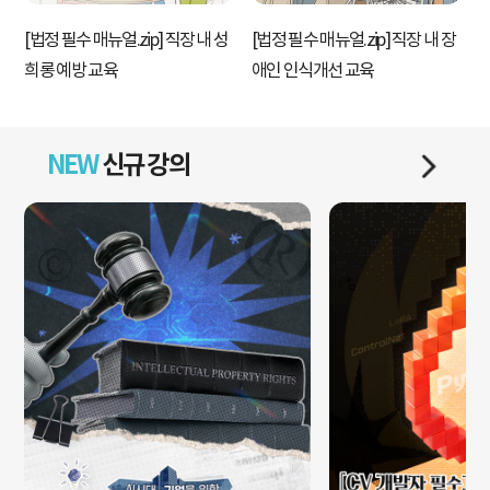
[법정 필수 매뉴얼.zip] 직장 내 성
[법정 필수 매뉴얼.zip] 직장 내 장
[
희롱 예방 교육
애인 인식개선 교육
NEW
신규 강의