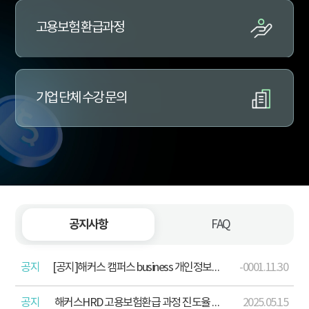
고용보험 환급과정
기업 단체 수강 문의
공지사항
FAQ
공지
[공지]해커스 캠퍼스 business 개인정보처리방침 개정 안내(2026. 4. 13.)
-0001.11.30
공지
해커스HRD 고용보험환급 과정 진도율 산정 기준 포함 학습주의사항 안내
2025.05.15