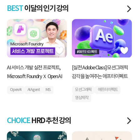
BEST
이달의 인기 강의
AI 서비스 개발 실전 프로젝트,
[실전 Adobe Class] 모션그래픽
내
Microsoft Foundry Ｘ Open AI
감각을 높여주는 애프터이펙트
획
운
OpenAI
AI Agent
MS
모션그래픽
애프터이펙트
영상제작
CHOICE
HRD 추천 강의