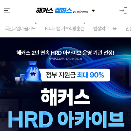
국민내일배움카드
K-디지털 기초역량훈련
법정의무교육
안