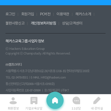
로그인
회원가입
PC버전
이용약관
해커스소개
불편사항신고
개인정보처리방침
상담/고객센터
해커스교육그룹 사업자 정보
ⓒ Hackers Education Group
Copyright ⓒ Champstudy. All Rights Reserved.
㈜챔프스터디
서울특별시 서초구 강남대로61길 23(서초동 1316-15) 현대성우빌딩 203호
TEL : 02-3478-8531ㅣE-MAIL : HRD@hackers.com
통신판매업신고(제2008-서울서초-0396호)
사업자등록번호 120-87-09984 ㅣ 호스팅제공자 : (주)KT
원격평생교육시설신고(제 원 - 140호) 부가통신사업신고(013760)
대표이사 : 전재윤 ㅣ 개인정보관리책임자 : 김병철
회원정보
기업교육상담
1:1상담
내 강의실