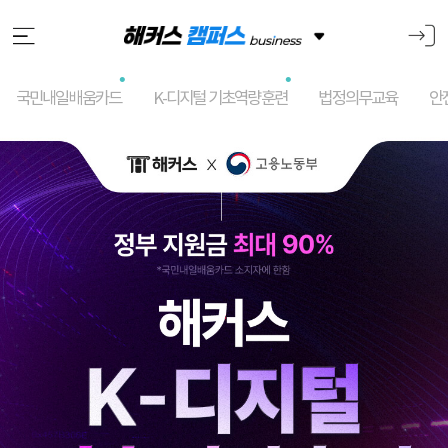
국민내일배움카드
K-디지털 기초역량훈련
법정의무교육
안