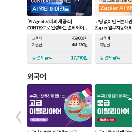
[AI Agent 시대의 새 공식]
코딩 없이 만드는 나만의
CONTEXT로 완성하는 멀티 에이전트
Zapier 업무자동화 A 
워크플로우
교육비
459,000원
교육비
441,230원
지원금
지원금
17,770원
총 결제금액
총 결제금액
외국어