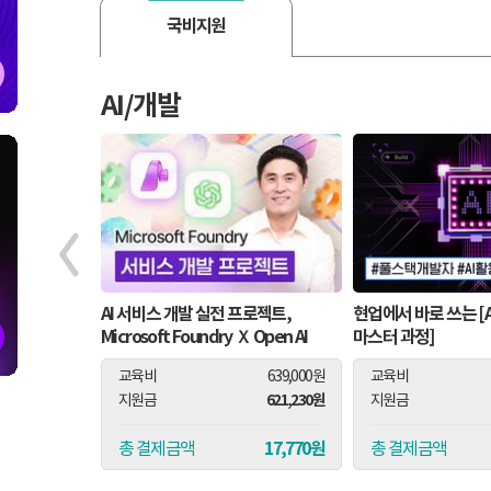
국비지원
AI/개발
s, 기초부터
AI 서비스 개발 실전 프로젝트,
현업에서 바로 쓰는 [
Microsoft Foundry Ｘ Open AI
마스터 과정]
189,000원
교육비
639,000원
교육비
167,610원
621,230원
지원금
지원금
21,390원
17,770원
총 결제금액
총 결제금액