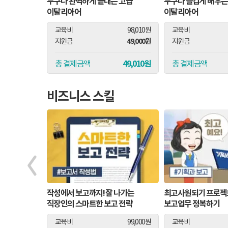
그래머
누구나 완벽하게 끝내는 고급
누구나 즐겁게 배우는
ate
이탈리아어
이탈리아어
99,000원
교육비
98,010원
교육비
49,990원
49,000원
지원금
지원금
49,010원
49,010원
총 결제금액
총 결제금액
비즈니스 스킬
케팅
작성에서 보고까지! 잘 나가는
최고사원되기 프로젝트
직장인의 스마트한 보고 전략
보고업무 정복하기
190,000원
교육비
99,000원
교육비