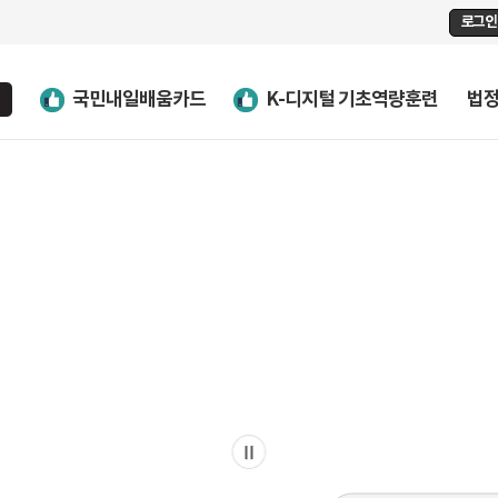
로그인
국민내일배움카드
K-디지털 기초역량훈련
법