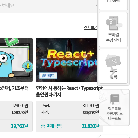
전체보기 >
o언어, 기초부터
현업에서 통하는 React+Typesc
ript
귀가 솔Git! 실
올인원 패키지
되기 위한 [Git&G
129,000원
교육비
311,700원
교육비
109,240원
289,870원
지원금
지원금
19,760원
21,830원
총 결제금액
총 결제금액