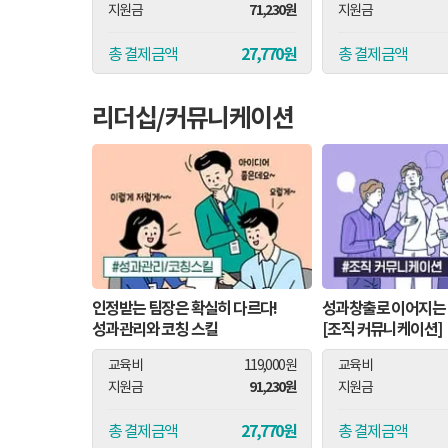
172,320원
71,230원
지원금
지원금
17,680원
27,770원
총 결제금액
총 결제금액
리더십/커뮤니케이션
인정받는 팀장은 확실히 다르다!
성과창출로 이어지는
성과관리와 코칭 스킬
[조직 커뮤니케이션]
교육비
119,000원
교육비
91,230원
지원금
지원금
27,770원
총 결제금액
총 결제금액