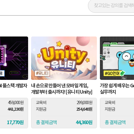
AI 풀스택 개발자
내 손으로 만들어 낸 모바일 게임,
가장 쉽게 배우는 G
개발부터 출시까지! [유니티 Unity]
실무까지
459,000원
교육비
299,000원
교육비
441,230원
254,640원
지원금
지원금
17,770원
44,360원
총 결제금액
총 결제금액