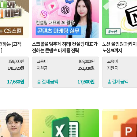
 전하는 [고객
스크롤을 멈추게 하라! 컨설팅 대표가
노션 올인원 패키지
]
전하는 콘텐츠 마케팅 전략
노션AI까지
159,000원
교육비
169,000원
교육비
141,320원
151,320원
지원금
지원금
17,680원
17,680원
총 결제금액
총 결제금액