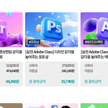
s] 영상편집 감각을
[실전 Adobe Class] 디자인 감각을
[실전 Adobe Cla
로
높여주는 포토샵
감각을 높여주는 
519,000원
교육비
279,000원
교육비
474,640원
243,260원
지원금
지원금
44,360원
35,740원
총 결제금액
총 결제금액