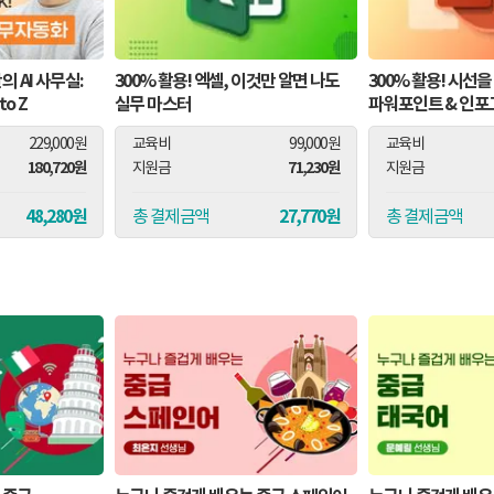
 AI 사무실:
300% 활용! 엑셀, 이것만 알면 나도
300% 활용! 시선
to Z
실무 마스터
파워포인트 & 인
229,000원
교육비
99,000원
교육비
180,720원
71,230원
지원금
지원금
48,280원
27,770원
총 결제금액
총 결제금액