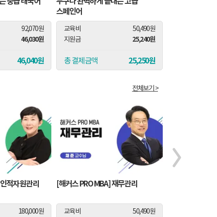
는 중급 태국어
누구나 완벽하게 끝내는 고급
[기초 영문법] 
스페인어
게이트웨이 Basi
92,070원
교육비
50,490원
교육비
46,030원
25,240원
지원금
지원금
46,040원
25,250원
총 결제금액
총 결제금액
전체보기 >
A] 인적자원관리
[해커스 PRO MBA] 재무관리
[해커스 PRO MB
180,000원
교육비
50,490원
교육비