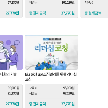
67,230원
162,230원
지원금
지원금
27,770원
27,770원
총 결제금액
총 결제금액
 대화의 기술
Biz Skill up! 조직관리를 위한 리더십
코칭
99,000원
교육비
95,000원
71,230원
67,230원
지원금
27,770원
27,770원
총 결제금액