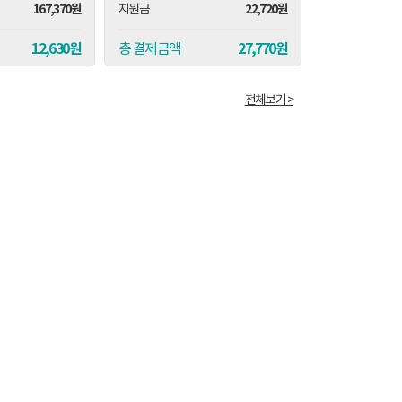
167,370원
22,720원
지원금
지원금
12,630원
27,770원
총 결제금액
총 결제금액
전체보기 >