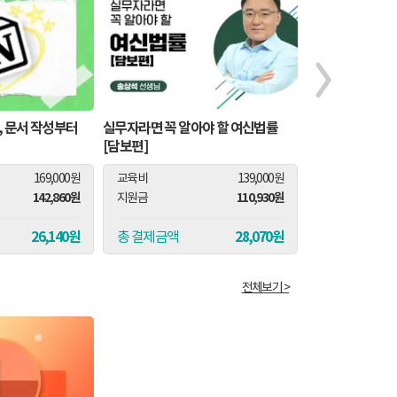
, 문서 작성부터
실무자라면 꼭 알아야 할 여신법률
고민타파! 저작권
[담보편]
분쟁실무]
169,000원
교육비
139,000원
교육비
142,860원
110,930원
지원금
지원금
26,140원
28,070원
총 결제금액
총 결제금액
전체보기 >