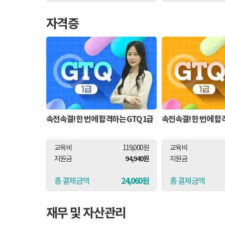
자격증
속전속결! 한 번에 합격하는 GTQ 1급
속전속결! 한 번에 합격
교육비
119,000원
교육비
94,940원
지원금
지원금
24,060원
총 결제금액
총 결제금액
재무 및 자산관리