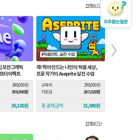
전체보기 >
ss] 모션그래픽
콕! 찍어 만드는 나만의 픽셀 세상,
[라이노&V-Ray
애프터이펙트
프로 작가의 Aseprite 실전 수업
시방서 작성까지 
389,000원
교육비
299,000원
교육비
358,900원
267,020원
지원금
지원금
30,100원
31,980원
총 결제금액
총 결제금액
전체보기 >