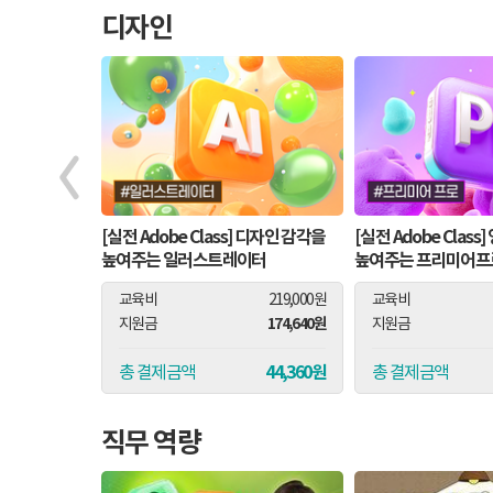
디자인
 영상 색 보정
[실전 Adobe Class] 디자인 감각을
[실전 Adobe Clas
높여주는 일러스트레이터
높여주는 프리미어프
189,000원
교육비
219,000원
교육비
155,140원
174,640원
지원금
지원금
33,860원
44,360원
총 결제금액
총 결제금액
직무 역량