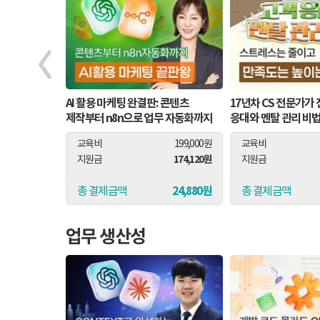
 법칙,
AI 활용 마케팅 완결판: 콘텐츠
17년차 CS 전문가가
제작부터 n8n으로 업무 자동화까지
응대와 멘탈 관리 비법
119,000원
교육비
199,000원
교육비
101,320원
174,120원
지원금
지원금
17,680원
24,880원
총 결제금액
총 결제금액
업무 생산성