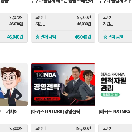
 중급
누구나 즐겁게 배우는 중급 스페인어
누구나 즐겁게 배우
92,070원
교육비
92,070원
교육비
46,030원
46,030원
지원금
지원금
46,040원
46,040원
총 결제금액
총 결제금액
 - 기획&
[해커스 PRO MBA] 경영전략
[해커스 PRO MB
95,000원
교육비
190,000원
교육비