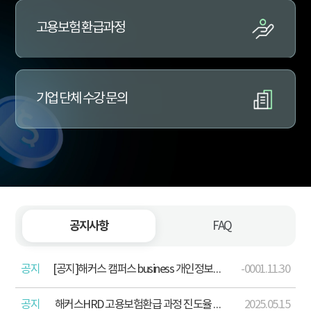
고용보험 환급과정
기업 단체 수강 문의
공지사항
FAQ
공지
[공지]해커스 캠퍼스 business 개인정보처리방침 개정 안내(2026. 4. 13.)
-0001.11.30
공지
해커스HRD 고용보험환급 과정 진도율 산정 기준 포함 학습주의사항 안내
2025.05.15