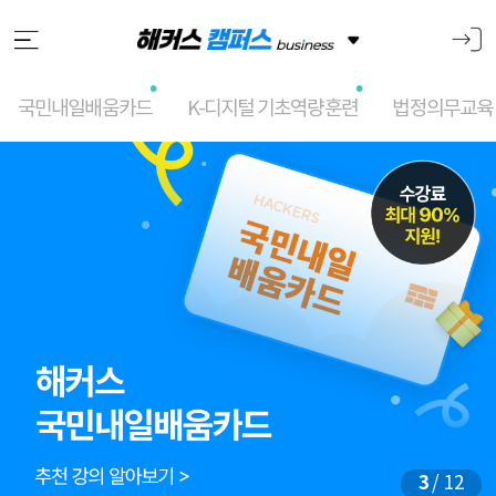
국민내일배움카드
K-디지털 기초역량훈련
법정의무교육
메
인
슬
라
이
드
3
/ 12