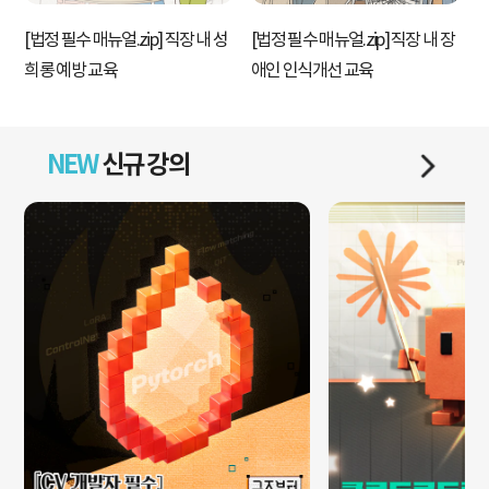
[법정 필수 매뉴얼.zip] 직장 내 성
[법정 필수 매뉴얼.zip] 직장 내 장
[
희롱 예방 교육
애인 인식개선 교육
NEW
신규 강의