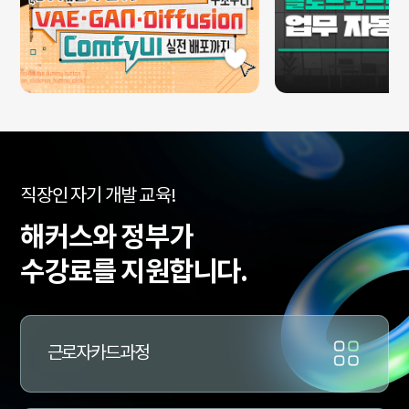
수
직장인 자기 개발 교육!
강
료
해커스와 정부가
지
원
수강료를 지원합니다.
과
정
문
의
근로자카드과정