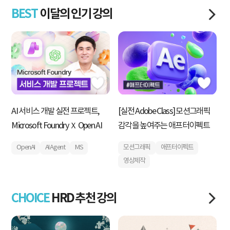
BEST
이달의 인기 강의
AI 서비스 개발 실전 프로젝트,
[실전 Adobe Class] 모션그래픽
내
Microsoft Foundry Ｘ Open AI
감각을 높여주는 애프터이펙트
획
운
OpenAI
AI Agent
MS
모션그래픽
애프터이펙트
영상제작
CHOICE
HRD 추천 강의