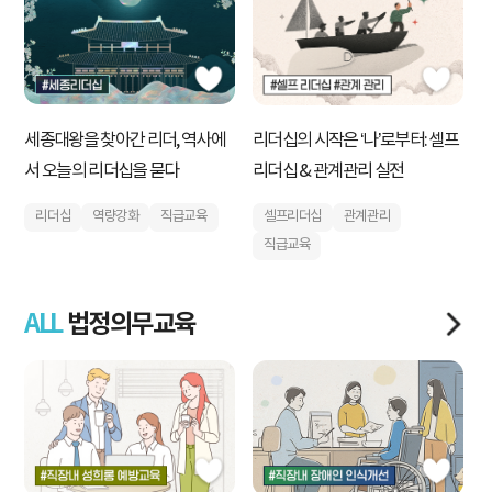
세종대왕을 찾아간 리더, 역사에
검
리더십의 시작은 ‘나’로부터: 셀프
서 오늘의 리더십을 묻다
R
리더십 & 관계관리 실전
리더십
역량강화
직급교육
셀프리더십
관계관리
직급교육
ALL
법정의무교육