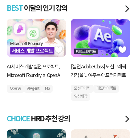
BEST
이달의 인기 강의
AI 서비스 개발 실전 프로젝트,
[실전 Adobe Class] 모션그래픽
내
Microsoft Foundry Ｘ Open AI
감각을 높여주는 애프터이펙트
획
운
OpenAI
AI Agent
MS
모션그래픽
애프터이펙트
영상제작
CHOICE
HRD 추천 강의