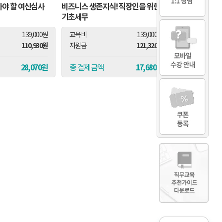
아야 할 여신심사
비즈니스 생존지식! 직장인을 위한
기초세무
139,000원
교육비
139,000원
110,930원
121,320원
지원금
28,070원
17,680원
총 결제금액