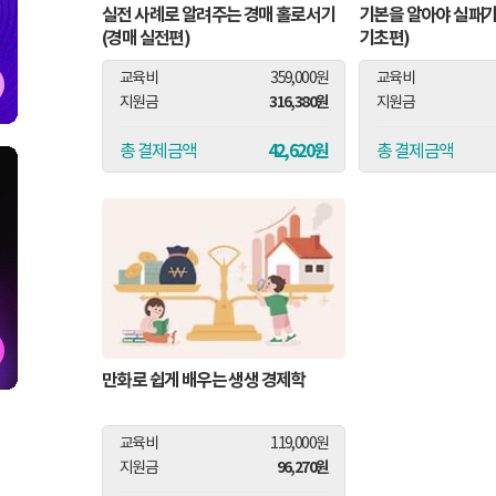
실전 사례로 알려주는 경매 홀로서기
기본을 알아야 실패가
(경매 실전편)
기초편)
교육비
359,000원
교육비
316,380원
지원금
지원금
42,620원
총 결제금액
총 결제금액
만화로 쉽게 배우는 생생 경제학
교육비
119,000원
96,270원
지원금