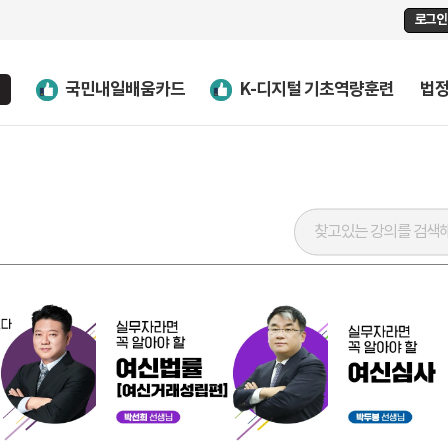
로그인
국민내일배움카드
K-디지털 기초역량훈련
법