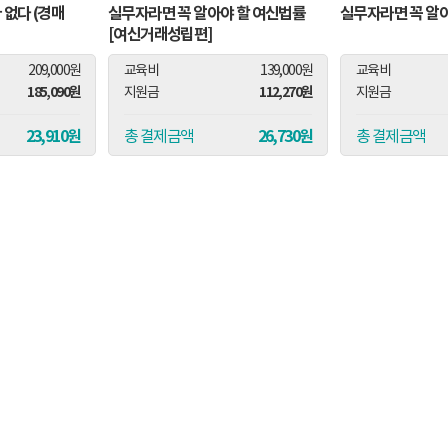
 없다 (경매
실무자라면 꼭 알아야 할 여신법률
실무자라면 꼭 알
[여신거래성립편]
209,000원
교육비
139,000원
교육비
185,090원
112,270원
지원금
지원금
23,910원
26,730원
총 결제금액
총 결제금액