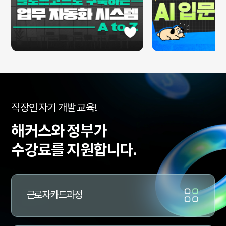
수
직장인 자기 개발 교육!
강
료
해커스와 정부가
지
원
수강료를 지원합니다.
과
정
문
의
근로자카드과정