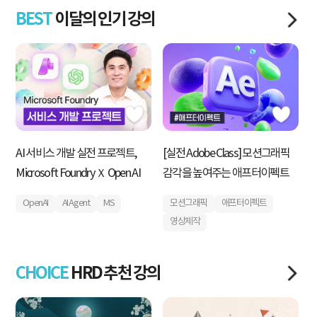
BEST
이달의 인기 강의
AI 서비스 개발 실전 프로젝트,
[실전 Adobe Class] 모션그래픽
내
Microsoft Foundry Ｘ Open AI
감각을 높여주는 애프터이펙트
획
운
OpenAI
AI Agent
MS
모션그래픽
애프터이펙트
영상제작
CHOICE
HRD 추천 강의