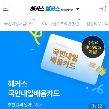
국민내일배움카드
K-디지털 기초역량훈련
법정의무교육
메
인
슬
라
이
드
3
/ 12