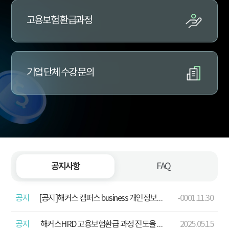
고용보험 환급과정
기업 단체 수강 문의
공지사항
FAQ
공지
[공지]해커스 캠퍼스 business 개인정보처리방침 개정 안내(2026. 4. 13.)
-0001.11.30
공지
해커스HRD 고용보험환급 과정 진도율 산정 기준 포함 학습주의사항 안내
2025.05.15