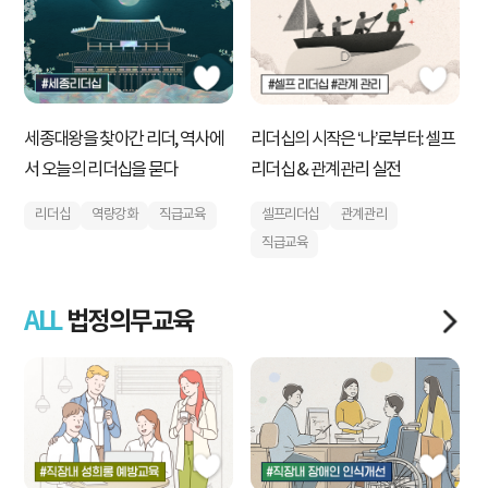
세종대왕을 찾아간 리더, 역사에
검
리더십의 시작은 ‘나’로부터: 셀프
서 오늘의 리더십을 묻다
R
리더십 & 관계관리 실전
리더십
역량강화
직급교육
셀프리더십
관계관리
직급교육
ALL
법정의무교육