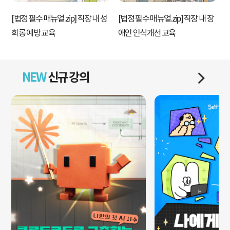
[법정 필수 매뉴얼.zip] 직장 내 성
[법정 필수 매뉴얼.zip] 직장 내 장
[
희롱 예방 교육
애인 인식개선 교육
NEW
신규 강의