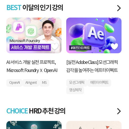
BEST
이달의 인기 강의
AI 서비스 개발 실전 프로젝트,
[실전 Adobe Class] 모션그래픽
내
Microsoft Foundry Ｘ Open AI
감각을 높여주는 애프터이펙트
획
운
OpenAI
AI Agent
MS
모션그래픽
애프터이펙트
영상제작
CHOICE
HRD 추천 강의