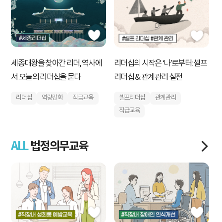
세종대왕을 찾아간 리더, 역사에
검
리더십의 시작은 ‘나’로부터: 셀프
서 오늘의 리더십을 묻다
R
리더십 & 관계관리 실전
리더십
역량강화
직급교육
셀프리더십
관계관리
직급교육
ALL
법정의무교육