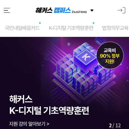
국민내일배움카드
K-디지털 기초역량훈련
법정의무교육
메
인
슬
라
이
드
2
/ 12