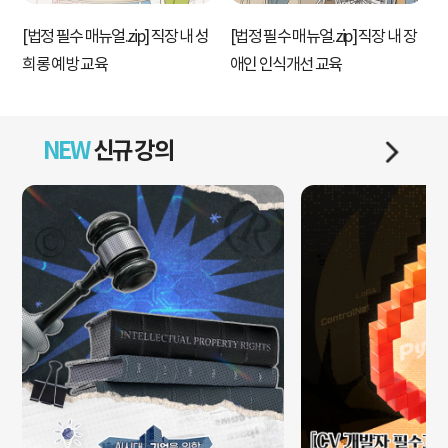
[법정 필수 매뉴얼.zip] 직장 내 성
[법정 필수 매뉴얼.zip] 직장 내 장
[
희롱 예방 교육
애인 인식개선 교육
NEW
신규 강의