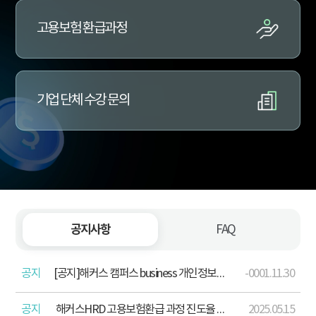
고용보험 환급과정
기업 단체 수강 문의
공지사항
FAQ
공지
[공지]해커스 캠퍼스 business 개인정보처리방침 개정 안내(2026. 4. 13.)
-0001.11.30
공지
해커스HRD 고용보험환급 과정 진도율 산정 기준 포함 학습주의사항 안내
2025.05.15