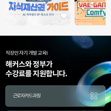
수
직장인 자기 개발 교육!
강
료
해커스와 정부가
지
원
수강료를 지원합니다.
과
정
문
의
근로자카드과정