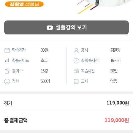
샘플강의 보기
학습기간
30일
강사
김환영
학습난이도
초급
총 학습시간
16시간
강의 수
16강
복습시간
30일
정원
500명
교재
없음
119,000
원
정가
119,000
총 결제금액
원