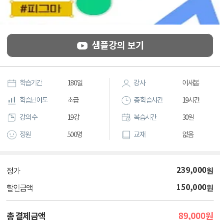
샘플강의 보기
학습기간
180일
강사
이새봄
학습난이도
초급
총 학습시간
19시간
강의 수
19강
복습시간
30일
정원
500명
교재
없음
239,000
원
정가
150,000
원
할인금액
89,000
총 결제금액
원