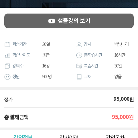
샘플강의 보기
학습기간
30일
강사
박빛나리
학습난이도
초급
총 학습시간
16시간
강의 수
16강
복습시간
30일
정원
500명
교재
없음
95,000
원
정가
95,000
총 결제금액
원
강의정보