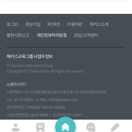
로그인
회원가입
PC버전
이용약관
해커스소개
불편사항신고
개인정보처리방침
상담/고객센터
해커스교육그룹 사업자 정보
ⓒ Hackers Education Group
Copyright ⓒ Champstudy. All Rights Reserved.
㈜챔프스터디
서울특별시 서초구 강남대로61길 23(서초동 1316-15) 현대성우빌딩 203호
TEL : 02-3478-8531ㅣE-MAIL : HRD@hackers.com
통신판매업신고(제2008-서울서초-0396호)
사업자등록번호 120-87-09984 ㅣ 호스팅제공자 : (주)KT
원격평생교육시설신고(제 원 - 140호) 부가통신사업신고(013760)
수강신청
대표이사 : 전재윤 ㅣ 개인정보관리책임자 : 김병철