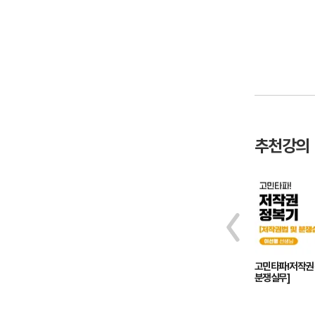
추천강의
핵심 인재를 양성하라! HRD 실무 특화
고민타파! 저작권
과정
분쟁실무]