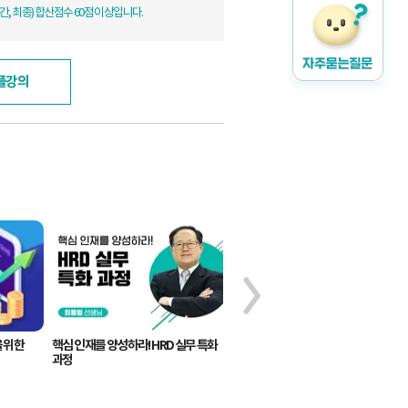
간, 최종) 합산점수 60점 이상입니다.
플강의
 위한
핵심 인재를 양성하라! HRD 실무 특화
고민타파! 저작권 정복기 [저작권법 및
과정
분쟁실무]