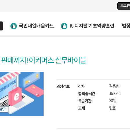
로그인
국민내일배움카드
K-디지털 기초역량훈련
법
 판매까지! 이커머스 실무바이블
과정정보
강사
김용빈
총 학습시간
16시간
복습기간
30일
교재
없음