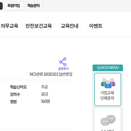
회원가입
학습문의
정의무교육
안전보건교육
교육안내
이벤트
QUICK MENU
NCS분류 10010101 일반영업
학습난이도
초급
강의수
16강
정원
500명