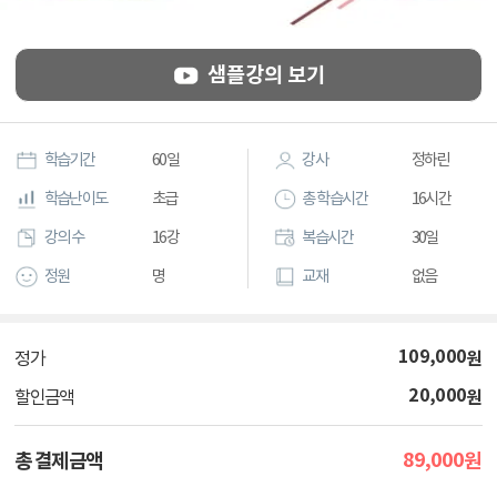
샘플강의 보기
학습기간
60일
강사
정하린
학습난이도
초급
총 학습시간
16시간
강의 수
16강
복습시간
30일
정원
명
교재
없음
109,000
원
정가
20,000
원
할인금액
89,000
총 결제금액
원