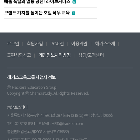
매출 폭발의 일등 공신! 라이브커머스
브랜드 가치를 높이는 호텔 직무 교육
로그인
회원가입
PC버전
이용약관
해커스소개
불편사항신고
개인정보처리방침
상담/고객센터
해커스교육그룹 사업자 정보
ⓒ Hackers Education Group
Copyright ⓒ Champstudy. All Rights Reserved.
㈜챔프스터디
서울특별시 서초구 강남대로61길 23(서초동 1316-15) 현대성우빌딩 203호
TEL : 02-3478-8531ㅣE-MAIL : HRD@hackers.com
통신판매업신고(제2008-서울서초-0396호)
사업자등록번호 120-87-09984 ㅣ 호스팅제공자 : (주)KT