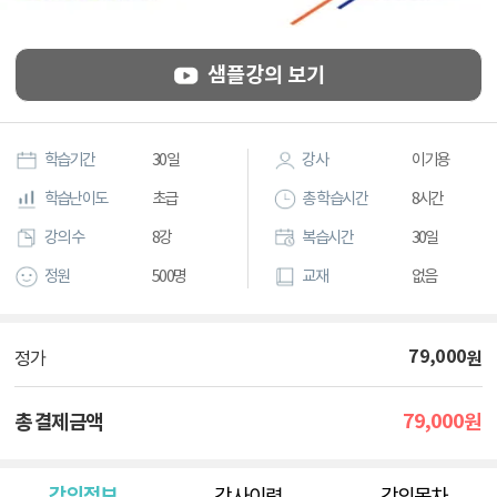
샘플강의 보기
학습기간
30일
강사
이기용
학습난이도
초급
총 학습시간
8시간
강의 수
8강
복습시간
30일
정원
500명
교재
없음
79,000
원
정가
79,000
총 결제금액
원
강의정보