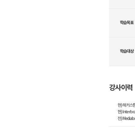
학습목표
학습대상
강사이력
현) 해커
현) Inter
전) Media