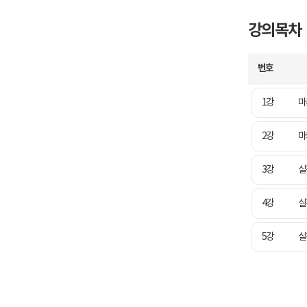
강의목차
번호
1강
마
2강
마
3강
실
4강
실
5강
실