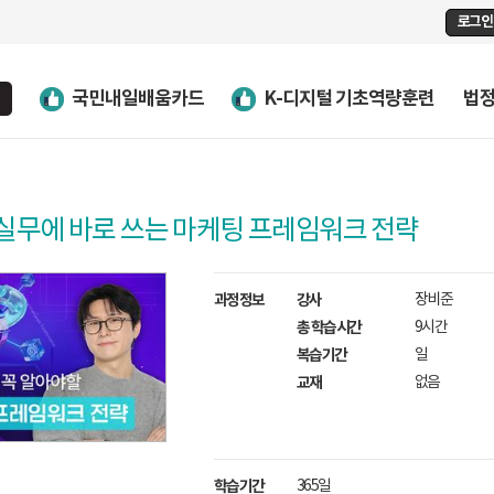
로그인
국민내일배움카드
K-디지털 기초역량훈련
법
 실무에 바로 쓰는 마케팅 프레임워크 전략
과정정보
강사
장비준
총 학습시간
9시간
복습기간
일
교재
없음
학습기간
365일