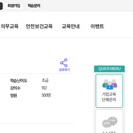
회원가입
학습문의
정의무교육
안전보건교육
교육안내
이벤트
QUICK MENU
학습난이도
초급
강의수
9강
정원
500명