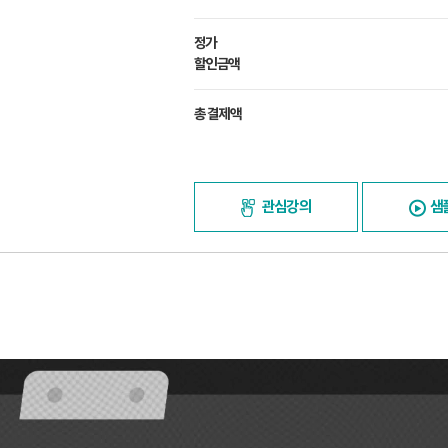
정가
할인금액
총 결제액
관심강의
샘