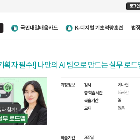
로그인
국민내일배움카드
K-디지털 기초역량훈련
법
대 기획자 필수!] 나만의 AI 팀으로 만드는 실무 로드
과정정보
강사
이나현
총 학습시간
16시간
복습기간
일
교재
없음
학습기간
365일