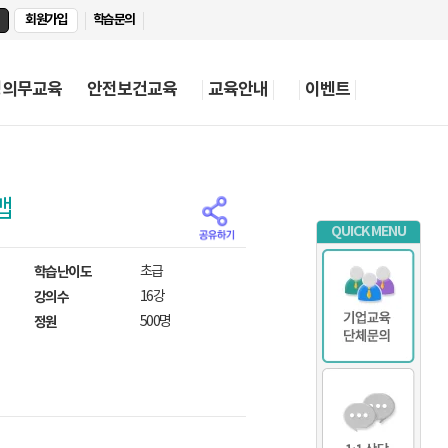
회원가입
학습문의
정의무교육
안전보건교육
교육안내
이벤트
맵
QUICK MENU
학습난이도
초급
강의수
16강
정원
500명