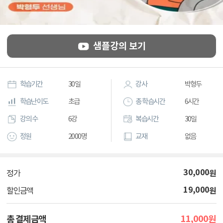
샘플강의 보기
학습기간
30일
강사
박형두
학습난이도
초급
총 학습시간
6시간
강의 수
6강
복습시간
30일
정원
2000명
교재
없음
30,000
원
정가
19,000
원
할인금액
11,000
총 결제금액
원