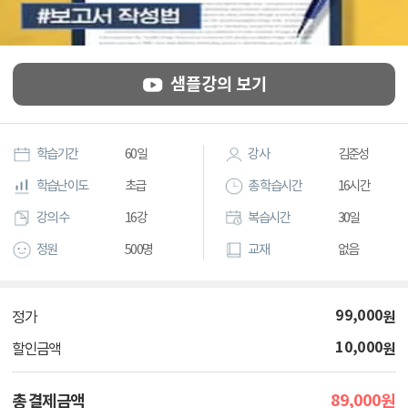
샘플강의 보기
학습기간
60일
강사
김준성
학습난이도
초급
총 학습시간
16시간
강의 수
16강
복습시간
30일
정원
500명
교재
없음
99,000
원
정가
10,000
원
할인금액
89,000
총 결제금액
원