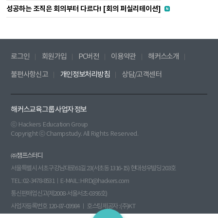
성공하는 조직은 회의부터 다르다! [회의 퍼실리테이션]
로그인
회원가입
PC버전
이용약관
해커스소개
불편사항신고
개인정보처리방침
상담/고객센터
해커스교육그룹 사업자 정보
ⓒ Hackers Education Group
Copyright ⓒ Champstudy. All Rights Reserved.
㈜챔프스터디
서울특별시 서초구 강남대로61길 23(서초동 1316-15) 현대성우빌딩 203호
TEL : 02-3478-8531ㅣE-MAIL : HRD@hackers.com
통신판매업신고(제2008-서울서초-0396호)
사업자등록번호 120-87-09984 ㅣ 호스팅제공자 : (주)KT