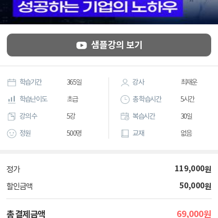
샘플강의 보기
학습기간
365일
강사
최재운
학습난이도
초급
총 학습시간
5시간
강의 수
5강
복습시간
30일
정원
500명
교재
없음
119,000
원
정가
50,000
원
할인금액
69,000
총 결제금액
원