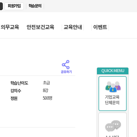
회원가입
학습문의
정의무교육
안전보건교육
교육안내
이벤트
QUICK MENU
학습난이도
초급
강의수
8강
정원
500명