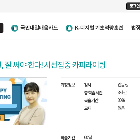
로그인
국민내일배움카드
K-디지털 기초역량훈련
법
, 잘 써야 한다! 시선집중 카피라이팅
과정정보
강사
임윤정
총 학습시간
8시간
복습기간
30일
교재
없음
학습기간
60일