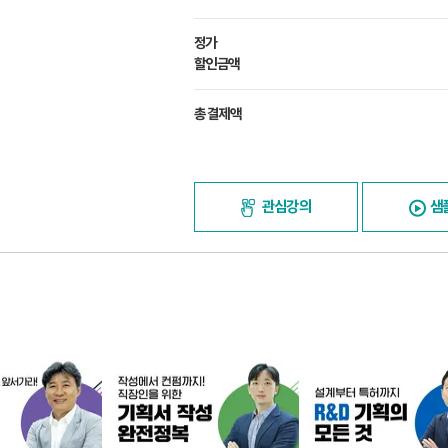
정가
할인금액
총 결제액
관심강의
샘