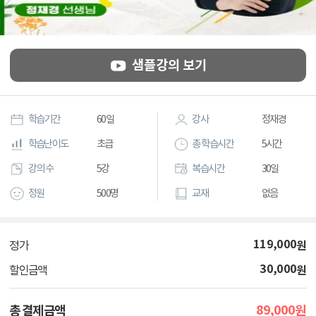
샘플강의 보기
학습기간
60일
강사
정재경
학습난이도
초급
총 학습시간
5시간
강의 수
5강
복습시간
30일
정원
500명
교재
없음
119,000
원
정가
30,000
원
할인금액
89,000
총 결제금액
원