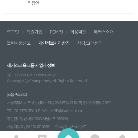
직장인
로그인
회원가입
PC버전
이용약관
해커스소개
불편사항신고
개인정보처리방침
상담/고객센터
해커스교육그룹 사업자 정보
ⓒ Hackers Education Group
Copyright ⓒ Champstudy. All Rights Reserved.
㈜챔프스터디
서울특별시 서초구 강남대로61길 23(서초동 1316-15) 현대성우빌딩 203호
TEL : 02-3478-8531ㅣE-MAIL : HRD@hackers.com
통신판매업신고(제2008-서울서초-0396호)
사업자등록번호 120-87-09984 ㅣ 호스팅제공자 : (주)KT
원격평생교육시설신고(제 원 - 140호) 부가통신사업신고(013760)