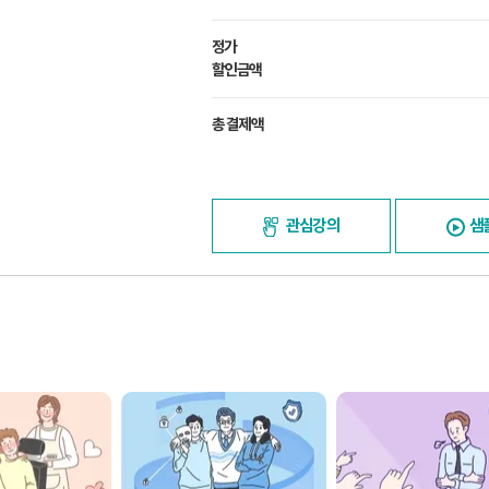
정가
할인금액
총 결제액
관심강의
샘