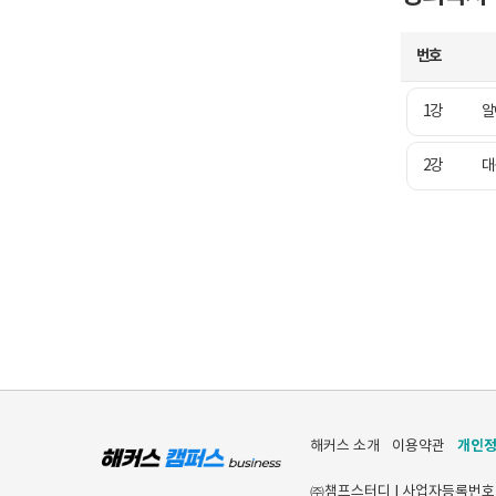
번호
1강
알
2강
대
개인
해커스 소개
이용약관
㈜챔프스터디 | 사업자등록번호 [120-8