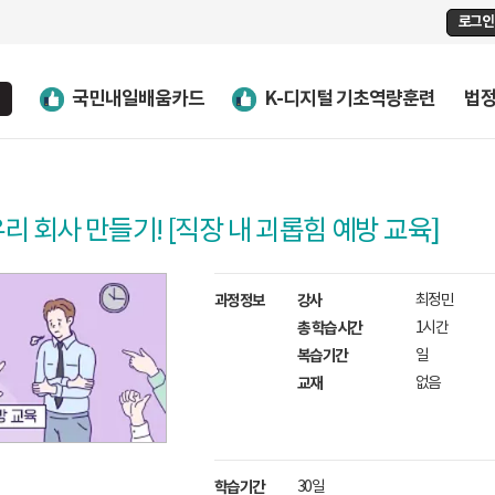
로그인
국민내일배움카드
K-디지털 기초역량훈련
법
리 회사 만들기! [직장 내 괴롭힘 예방 교육]
과정정보
강사
최정민
총 학습시간
1시간
복습기간
일
교재
없음
학습기간
30일