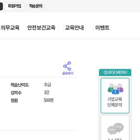
회원가입
학습문의
정의무교육
안전보건교육
교육안내
이벤트
QUICK MENU
학습난이도
초급
강의수
3강
정원
500명