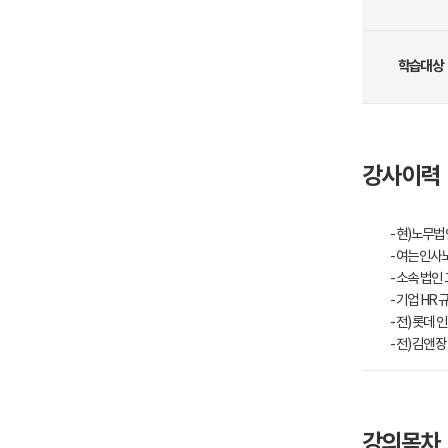
학습대상
강사이력
- 현)노무
- 여는인
- 소속 법인
- 기업 H
- 전) 롯데
- 전) 김앤
강의목차