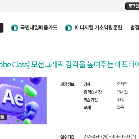
로그인
국민내일배움카드
K-디지털 기초역량훈련
법
dobe Class] 모션그래픽 감각을 높여주는 애프
과정정보
강사
오서택
총 학습시간
16시간
복습기간
30일
교재
없음
접수기간
2026-05-07 (목) ~ 2026-05-20 (수)