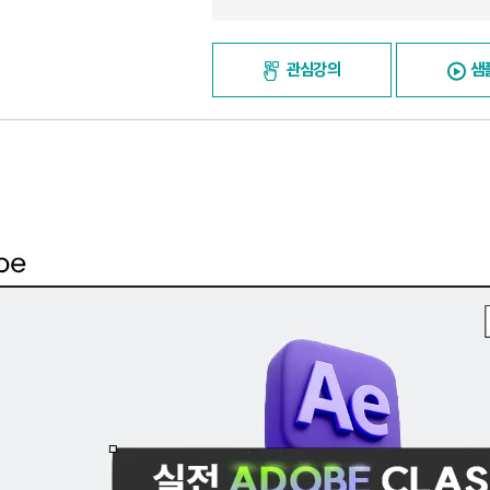
관심강의
샘