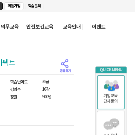
회원가입
학습문의
정의무교육
안전보건교육
교육안내
이벤트
터이펙트
QUICK MENU
학습난이도
초급
강의수
16강
정원
500명