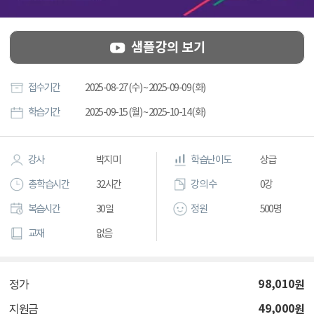
샘플강의 보기
접수기간
2025-08-27 (수) ~ 2025-09-09 (화)
학습기간
2025-09-15 (월) ~ 2025-10-14 (화)
강사
박지미
학습난이도
상급
총 학습시간
32시간
강의 수
0강
복습시간
30일
정원
500명
교재
없음
98,010
원
정가
49,000
원
지원금