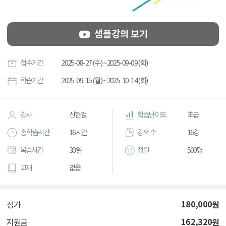
샘플강의 보기
접수기간
2025-08-27 (수) ~ 2025-09-09 (화)
학습기간
2025-09-15 (월) ~ 2025-10-14 (화)
강사
신현걸
학습난이도
초급
총 학습시간
16시간
강의 수
16강
복습시간
30일
정원
500명
교재
없음
180,000
원
정가
162,320
원
지원금