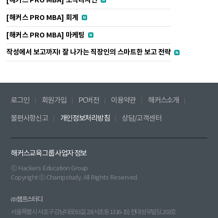
[해커스 PRO MBA] 조직디자인
[해커스 PRO MBA] 회계
[해커스 PRO MBA] 마케팅
작성에서 보고까지! 잘 나가는 직장인의 스마트한 보고 전략
로그인
회원가입
PC버전
이용약관
해커스소개
불편사항신고
개인정보처리방침
상담/고객센터
해커스교육그룹 사업자 정보
ⓒ Hackers Education Group
Copyright ⓒ Champstudy. All Rights Reserved.
㈜챔프스터디
서울특별시 서초구 강남대로61길 23(서초동 1316-15) 현대성우빌딩 203호