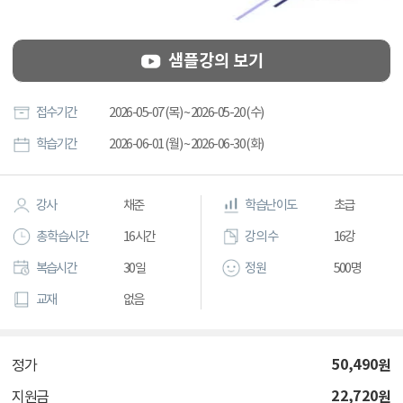
샘플강의 보기
접수기간
2026-05-07 (목) ~ 2026-05-20 (수)
학습기간
2026-06-01 (월) ~ 2026-06-30 (화)
강사
채준
학습난이도
초급
총 학습시간
16시간
강의 수
16강
복습시간
30일
정원
500명
교재
없음
50,490
원
정가
22,720
원
지원금