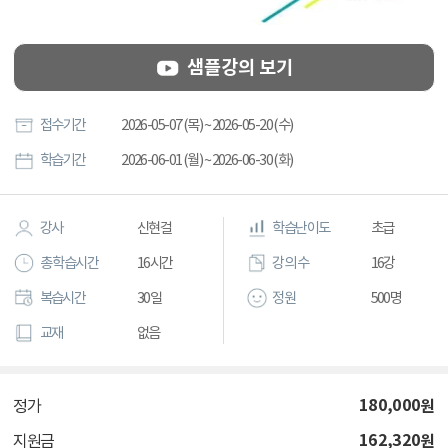
샘플강의 보기
접수기간
2026-05-07 (목) ~ 2026-05-20 (수)
학습기간
2026-06-01 (월) ~ 2026-06-30 (화)
강사
신현걸
학습난이도
초급
총 학습시간
16시간
강의 수
16강
복습시간
30일
정원
500명
교재
없음
180,000
원
정가
162,320
원
지원금