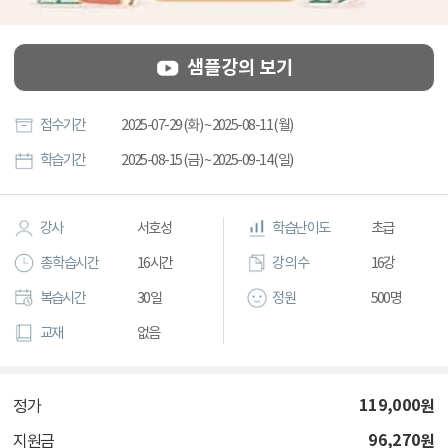
샘플강의 보기
접수기간
2025-07-29 (화) ~ 2025-08-11 (월)
학습기간
2025-08-15 (금) ~ 2025-09-14 (일)
강사
서호성
학습난이도
초급
총 학습시간
16시간
강의 수
16강
복습시간
30일
정원
500명
교재
없음
119,000
원
정가
96,270
원
지원금