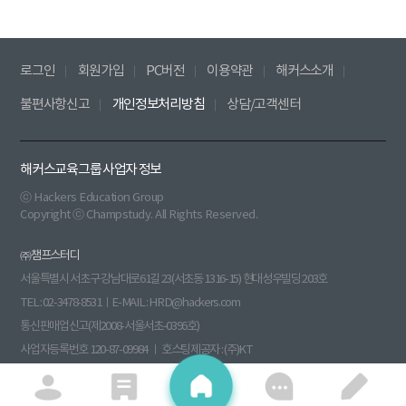
로그인
회원가입
PC버전
이용약관
해커스소개
불편사항신고
개인정보처리방침
상담/고객센터
해커스교육그룹 사업자 정보
ⓒ Hackers Education Group
Copyright ⓒ Champstudy. All Rights Reserved.
㈜챔프스터디
서울특별시 서초구 강남대로61길 23(서초동 1316-15) 현대성우빌딩 203호
TEL : 02-3478-8531ㅣE-MAIL : HRD@hackers.com
통신판매업신고(제2008-서울서초-0396호)
사업자등록번호 120-87-09984 ㅣ 호스팅제공자 : (주)KT
원격평생교육시설신고(제 원 - 140호) 부가통신사업신고(013760)
수강신청
대표이사 : 전재윤 ㅣ 개인정보관리책임자 : 김병철