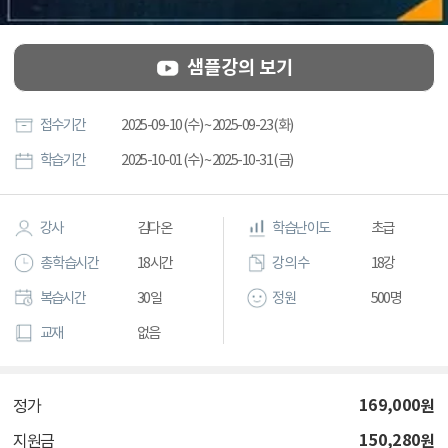
샘플강의 보기
접수기간
2025-09-10 (수) ~ 2025-09-23 (화)
학습기간
2025-10-01 (수) ~ 2025-10-31 (금)
강사
김다온
학습난이도
초급
총 학습시간
18시간
강의 수
18강
복습시간
30일
정원
500명
교재
없음
169,000
원
정가
150,280
원
지원금