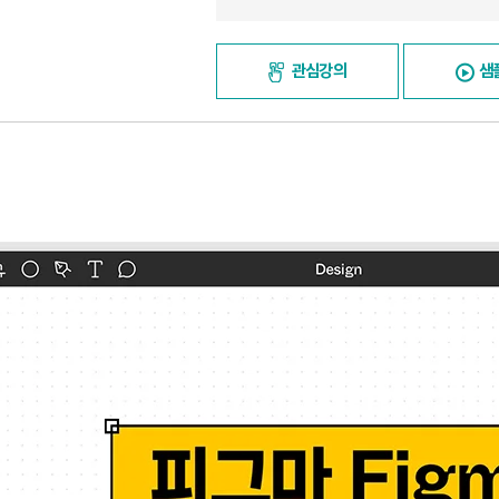
관심강의
샘