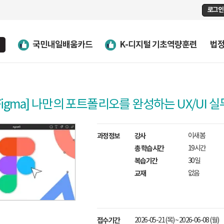
로그인
국민내일배움카드
K-디지털 기초역량훈련
법
Figma] 나만의 포트폴리오를 완성하는 UX/UI 실
과정정보
강사
이새봄
총 학습시간
19시간
복습기간
30일
교재
없음
접수기간
2026-05-21 (목) ~ 2026-06-08 (월)