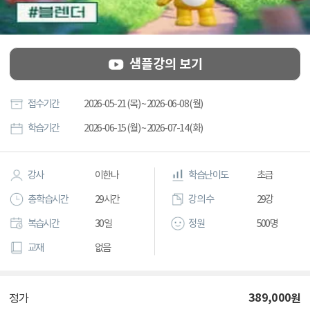
샘플강의 보기
접수기간
2026-05-21 (목) ~ 2026-06-08 (월)
학습기간
2026-06-15 (월) ~ 2026-07-14 (화)
강사
이한나
학습난이도
초급
총 학습시간
29시간
강의 수
29강
복습시간
30일
정원
500명
교재
없음
389,000
원
정가