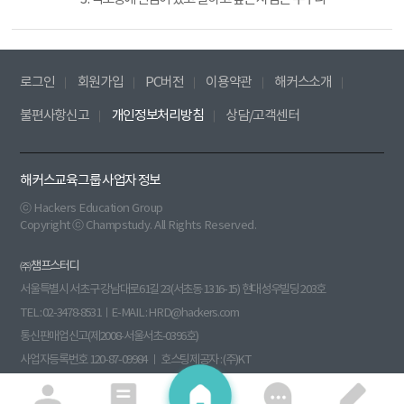
로그인
회원가입
PC버전
이용약관
해커스소개
불편사항신고
개인정보처리방침
상담/고객센터
해커스교육그룹 사업자 정보
ⓒ Hackers Education Group
Copyright ⓒ Champstudy. All Rights Reserved.
㈜챔프스터디
서울특별시 서초구 강남대로61길 23(서초동 1316-15) 현대성우빌딩 203호
TEL : 02-3478-8531ㅣE-MAIL : HRD@hackers.com
통신판매업신고(제2008-서울서초-0396호)
사업자등록번호 120-87-09984 ㅣ 호스팅제공자 : (주)KT
원격평생교육시설신고(제 원 - 140호) 부가통신사업신고(013760)