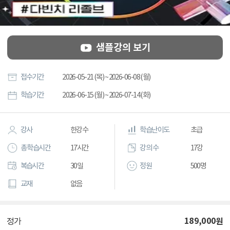
샘플강의 보기
접수기간
2026-05-21 (목) ~ 2026-06-08 (월)
학습기간
2026-06-15 (월) ~ 2026-07-14 (화)
강사
한강수
학습난이도
초급
총 학습시간
17시간
강의 수
17강
복습시간
30일
정원
500명
교재
없음
189,000
원
정가