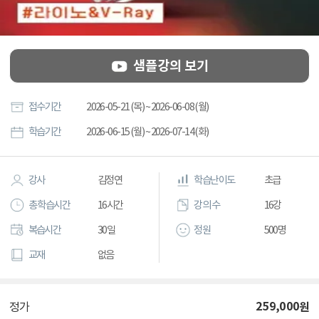
샘플강의 보기
접수기간
2026-05-21 (목) ~ 2026-06-08 (월)
학습기간
2026-06-15 (월) ~ 2026-07-14 (화)
강사
김정연
학습난이도
초급
총 학습시간
16시간
강의 수
16강
복습시간
30일
정원
500명
교재
없음
259,000
원
정가