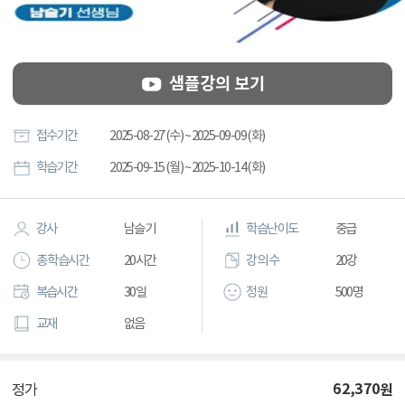
샘플강의 보기
접수기간
2025-08-27 (수) ~ 2025-09-09 (화)
학습기간
2025-09-15 (월) ~ 2025-10-14 (화)
강사
남슬기
학습난이도
중급
총 학습시간
20시간
강의 수
20강
복습시간
30일
정원
500명
교재
없음
62,370
원
정가