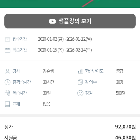
샘플강의 보기
접수기간
2026-01-02 (금) ~ 2026-01-12 (월)
학습기간
2026-01-15 (목) ~ 2026-02-14 (토)
강사
강순행
학습난이도
중급
총 학습시간
30시간
강의 수
30강
복습시간
30일
정원
500명
교재
없음
92,070
원
정가
46,030
원
지원금