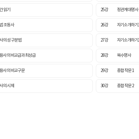
간 읽기
25강
정관계대명사
법 조동사
26강
자기소개하기
사의 성 구분법
27강
자기소개하기
용사의 비교급과 최상급
28강
복수명사
용사의 비교구문
29강
종합 작문 1
사의 시제
30강
종합 작문 2