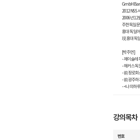
GmbH Bar
2012 NS
2006년 
주한독일문
홍대 독일어학
現 홍대 독일어
[박주연]
- 제이슐레
- 해커스 
- 前 장로
- 前 광주
- <나의 하
강의목차
번호