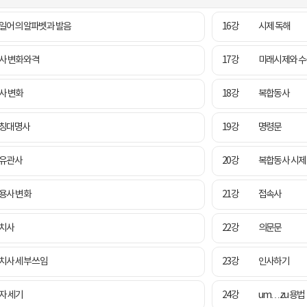
일어의 알파벳과 발음
16강
시제 독해
사 변화와 격
17강
미래시제와 
사 변화
18강
복합동사
칭대명사
19강
명령문
유관사
20강
복합동사 시제
용사 변화
21강
접속사
치사
22강
의문문
치사 세부 쓰임
23강
인사하기
자 세기
24강
um…zu 용법