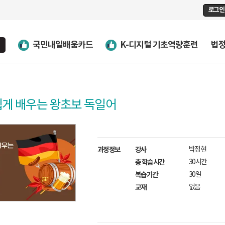
로그인
국민내일배움카드
K-디지털 기초역량훈련
법
쉽게 배우는 왕초보 독일어
과정정보
강사
박정현
총 학습시간
30시간
복습기간
30일
교재
없음