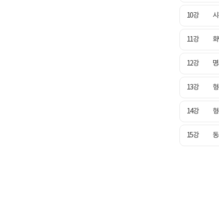
10강
시
11강
화
12강
명
13강
형
14강
형
15강
동