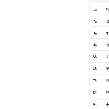
1강
독
2강
관
3강
동
4강
인
5강
소
6강
형
7강
전
8강
전
9강
숫