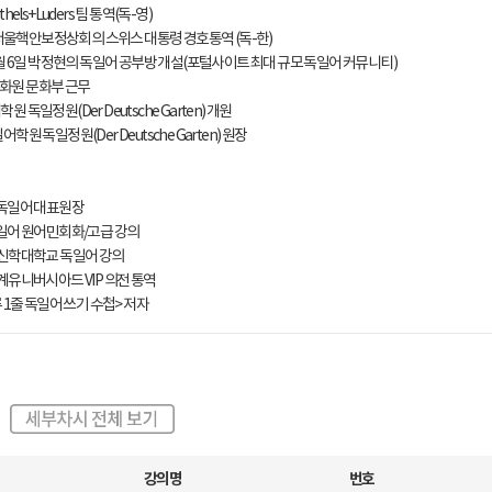
thels+Luders 팀 통역(독-영)
S 서울핵안보정상회의 스위스 대통령 경호통역 (독-한)
12월 6일 박정현의 독일어 공부방 개설(포털사이트 최대 규모 독일어 커뮤니티)
화원 문화부 근무
원 독일정원(Der Deutsche Garten) 개원
학원 독일정원(Der Deutsche Garten) 원장
 독일어 대표원장
독일어 원어민회화/고급 강의
회신학대학교 독일어 강의
하계유니버시아드 VIP 의전 통역
루 1줄 독일어 쓰기 수첩> 저자
강의명
번호