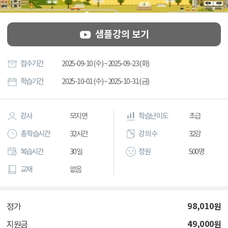
샘플강의 보기
접수기간
2025-09-10 (수) ~ 2025-09-23 (화)
학습기간
2025-10-01 (수) ~ 2025-10-31 (금)
강사
모지연
학습난이도
초급
총 학습시간
32시간
강의 수
32강
복습시간
30일
정원
500명
교재
없음
98,010
원
정가
49,000
원
지원금