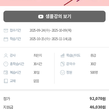
샘플강의 보기
접수기간
2025-09-24 (수) ~ 2025-10-09 (목)
학습기간
2025-10-15 (수) ~ 2025-11-14 (금)
강사
최은지
학습난이도
중급
총 학습시간
30시간
강의 수
30강
복습시간
30일
정원
500명
교재
없음
92,070
원
정가
46,030
원
지원금