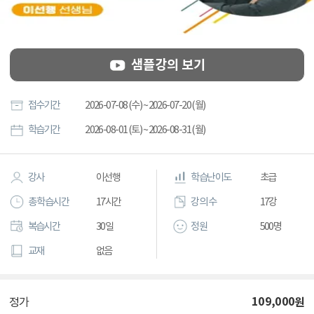
샘플강의 보기
접수기간
2026-07-08 (수) ~ 2026-07-20 (월)
학습기간
2026-08-01 (토) ~ 2026-08-31 (월)
강사
이선행
학습난이도
초급
총 학습시간
17시간
강의 수
17강
복습시간
30일
정원
500명
교재
없음
109,000
원
정가