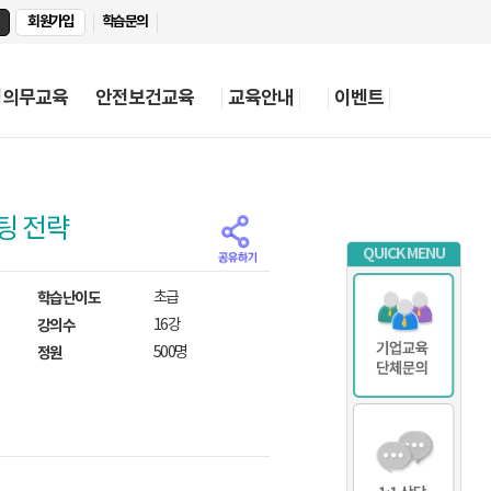
회원가입
학습문의
정의무교육
안전보건교육
교육안내
이벤트
팅 전략
QUICK MENU
학습난이도
초급
강의수
16강
정원
500명