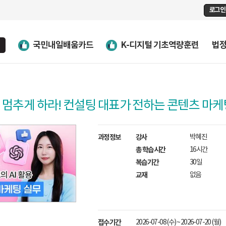
로그인
국민내일배움카드
K-디지털 기초역량훈련
법
멈추게 하라! 컨설팅 대표가 전하는 콘텐츠 마케
과정정보
강사
박혜진
총 학습시간
16시간
복습기간
30일
교재
없음
접수기간
2026-07-08 (수) ~ 2026-07-20 (월)