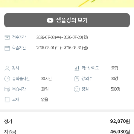
샘플강의 보기
접수기간
2026-07-08 (수) ~ 2026-07-20 (월)
학습기간
2026-08-01 (토) ~ 2026-08-31 (월)
강사
학습난이도
중급
총 학습시간
30시간
강의 수
30강
복습시간
30일
정원
500명
교재
없음
92,070
원
정가
46,030
원
지원금