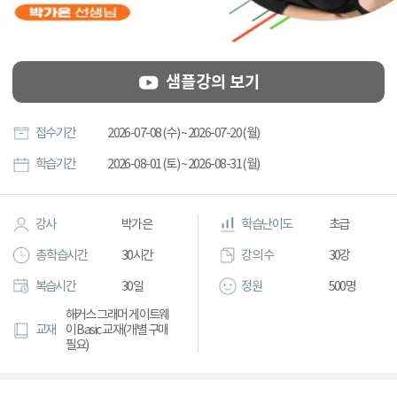
샘플강의 보기
접수기간
2026-07-08 (수) ~ 2026-07-20 (월)
학습기간
2026-08-01 (토) ~ 2026-08-31 (월)
강사
박가은
학습난이도
초급
총 학습시간
30시간
강의 수
30강
복습시간
30일
정원
500명
해커스 그래머 게이트웨
교재
이 Basic 교재(개별 구매
필요)