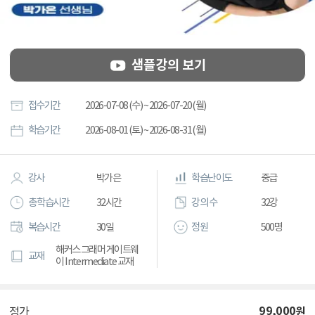
샘플강의 보기
접수기간
2026-07-08 (수) ~ 2026-07-20 (월)
학습기간
2026-08-01 (토) ~ 2026-08-31 (월)
강사
박가은
학습난이도
중급
총 학습시간
32시간
강의 수
32강
복습시간
30일
정원
500명
해커스 그래머 게이트웨
교재
이 Intermediate 교재
99,000
원
정가