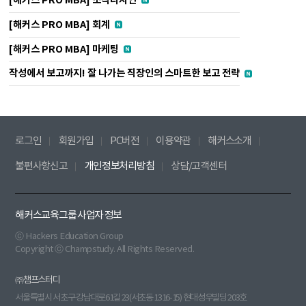
[해커스 PRO MBA] 조직디자인
[해커스 PRO MBA] 회계
[해커스 PRO MBA] 마케팅
작성에서 보고까지! 잘 나가는 직장인의 스마트한 보고 전략
로그인
회원가입
PC버전
이용약관
해커스소개
불편사항신고
개인정보처리방침
상담/고객센터
해커스교육그룹 사업자 정보
ⓒ Hackers Education Group
Copyright ⓒ Champstudy. All Rights Reserved.
㈜챔프스터디
서울특별시 서초구 강남대로61길 23(서초동 1316-15) 현대성우빌딩 203호