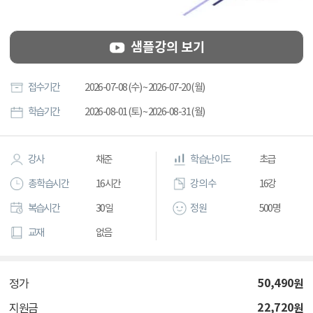
샘플강의 보기
접수기간
2026-07-08 (수) ~ 2026-07-20 (월)
학습기간
2026-08-01 (토) ~ 2026-08-31 (월)
강사
채준
학습난이도
초급
총 학습시간
16시간
강의 수
16강
복습시간
30일
정원
500명
교재
없음
50,490
원
정가
22,720
원
지원금