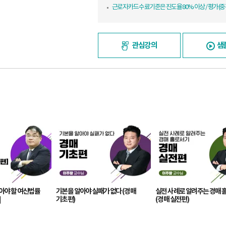
근로자카드 수료기준은 진도율 80% 이상 / 평가(중간
관심강의
샘
아야 할 여신법률
기본을 알아야 실패가 없다 (경매
실전 사례로 알려주는 경매 
]
기초편)
(경매 실전편)