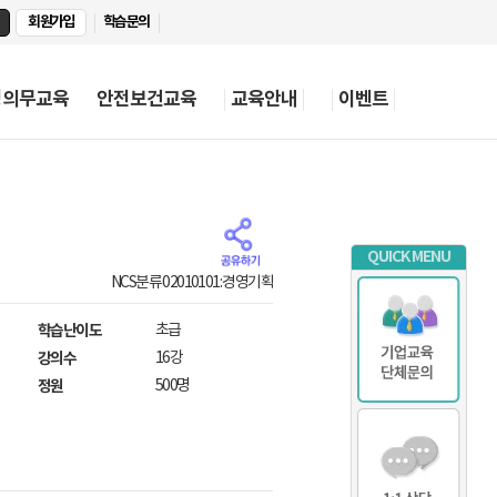
회원가입
학습문의
정의무교육
안전보건교육
교육안내
이벤트
QUICK MENU
NCS분류 02010101: 경영기획
학습난이도
초급
강의수
16강
정원
500명