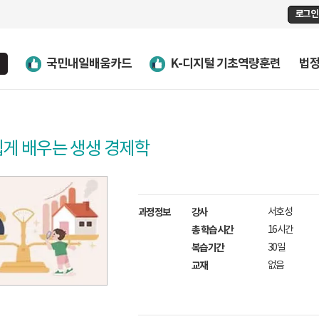
로그인
국민내일배움카드
K-디지털 기초역량훈련
법
쉽게 배우는 생생 경제학
과정정보
강사
서호성
총 학습시간
16시간
복습기간
30일
교재
없음