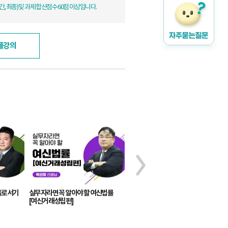
, 최종) 및 과제 합산점수 60점 이상입니다.
플강의
홀로서기
실무자라면 꼭 알아야 할 여신법률
[여신거래성립편]